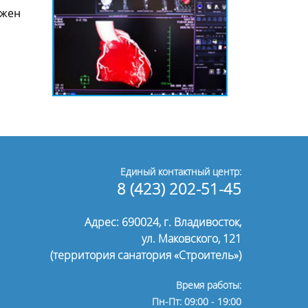
лжен
Единый контактный центр:
8 (423) 202-51-45
Адрес: 690024, г. Владивосток,
ул. Маковского, 121
(территория санатория «Строитель»)
Время работы:
Пн-Пт: 09:00 - 19:00