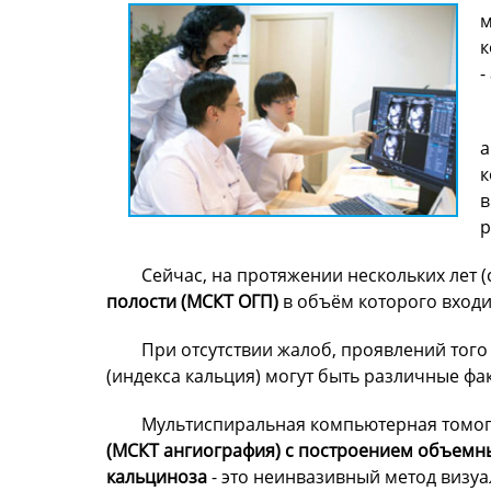
м
к
-
а
к
в
р
Сейчас, на протяжении нескольких лет (с
полости (МСКТ ОГП)
в объём которого входи
При отсутствии жалоб, проявлений того
(индекса кальция) могут быть различные фа
Мультиспиральная компьютерная томо
(МСКТ ангиография) с построением объемны
кальциноза
- это неинвазивный метод визуа