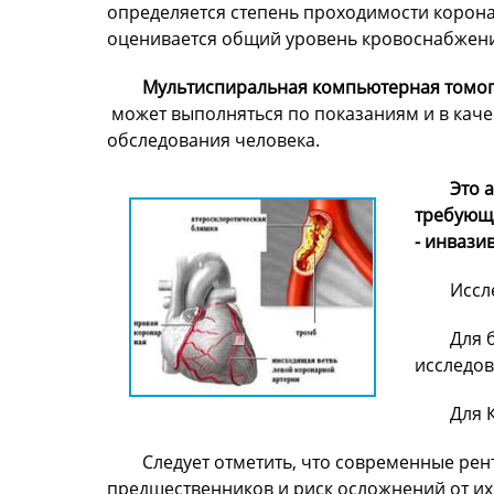
определяется степень проходимости корона
оценивается общий уровень кровоснабжен
Мультиспиральная компьютерная томог
может выполняться по показаниям и в каче
обследования человека.
Это 
требующа
- инвази
Иссл
Для 
исследов
Для 
Следует отметить, что современные ре
предшественников и риск осложнений от их