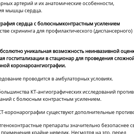
рных артерий и их анатомические особенности,
ия мышцы сердца.
рафия сердца с болюснымконтрастным усилением
стве скрининга для профилактического (диспансерного)
абсолютно уникальная возможность неинвазивной оценк
я госпитализации в стационар для проведения сложно
вной коронароангиографии.
едование проводится в амбулаторных условиях.
большинства КТ-ангиографических исследований противоп
аний с болюсным контрастным усилением.
КТ-коронарографии существуют дополнительные против
нтгеноконтрастные препараты значительно безопаснее с
 применения крайне невелик. Несмотря на это, перед