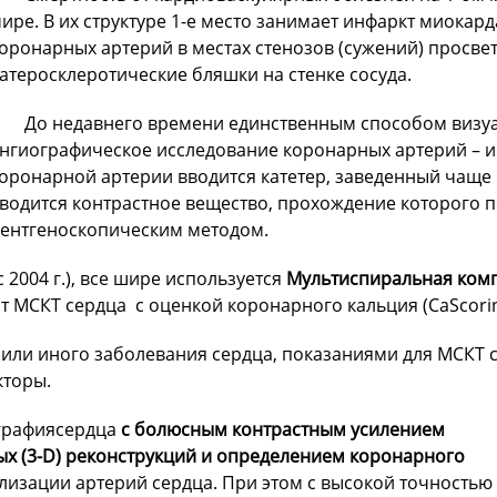
ире. В их структуре 1-е место занимает инфаркт миокард
оронарных артерий в местах стенозов (сужений) просвет
 атеросклеротические бляшки на стенке сосуда.
До недавнего времени единственным способом визуа
нгиографическое исследование коронарных артерий – ин
оронарной артерии вводится катетер, заведенный чаще 
водится контрастное вещество, прохождение которого п
ентгеноскопическим методом.
 2004 г.), все шире используется
Мультиспиральная комп
т МСКТ сердца с оценкой коронарного кальция (CaScorin
 или иного заболевания сердца, показаниями для МСКТ 
кторы.
графиясердца
с болюсным контрастным усилением
х (3-D) реконструкций и определением коронарного
лизации артерий сердца. При этом с высокой точностью